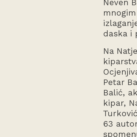
Neven Bi
mnogim 
izlaganj
daska i 
Na Natje
kiparstv
Ocjenjiv
Petar Ba
Balić, 
kipar, N
Turković
63 autor
spomenu