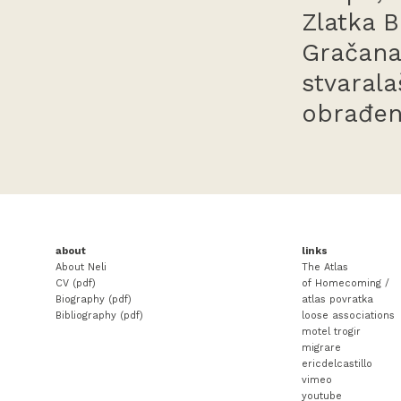
Zlatka B
Gračana
stvarala
obrađeni
about
links
About Neli
The Atlas
CV (pdf)
of Homecoming /
Biography (pdf)
atlas povratka
Bibliography (pdf)
loose associations
motel trogir
migrare
ericdelcastillo
vimeo
youtube