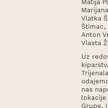
Matija P
Marijana
Vlatka Š
Štimac, 
Anton Vr
Vlasta Ž
Uz redov
kiparst
Trijena
odajemo
nas napu
lokacije
Grupe, I