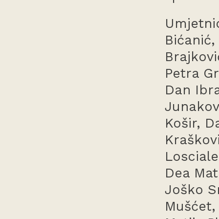
Umjetnic
Bićanić,
Brajkovi
Petra Gr
Dan Ibra
Junakovi
Košir, D
Kraškov
Losciale
Dea Mata
Joško Sm
Mušćet,