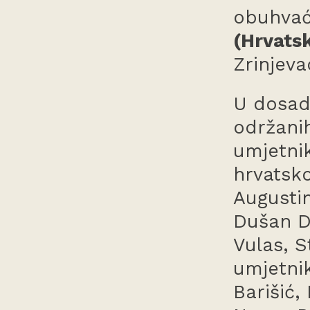
obuhvać
(Hrvatsk
Zrinjev
U dosad
održanih
umjetnik
hrvatsk
Augustin
Dušan D
Vulas, S
umjetnik
Barišić,