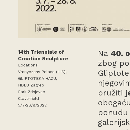
14th Trienniale of
Na
40. o
Croatian Sculpture
zbog po
Locations:
Gliptote
Vranyczany Palace (HIS),
GLIPTOTEKA HAZU,
njegovim
HDLU Zagreb
pružiti
j
Park Zrinjevac
Cloverfield
obogaću
5/7-28/8/2022
ponudu 
galerijs